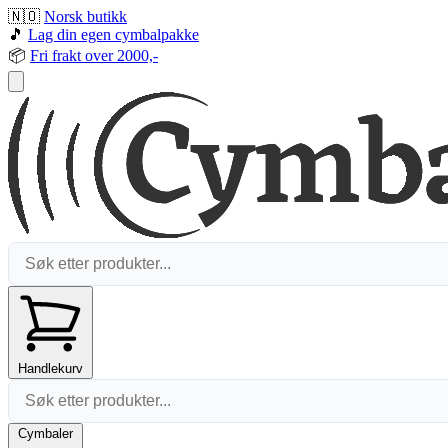
🇳🇴
Norsk butikk
🎵
Lag din egen cymbalpakke
📦
Fri frakt over 2000,-
Handlekurv
Cymbaler