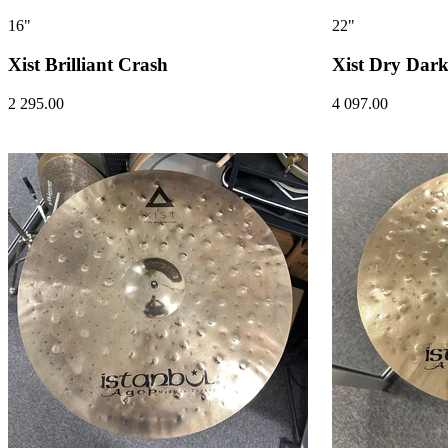
16"
22"
Xist Brilliant Crash
Xist Dry Dark
2 295.00
4 097.00