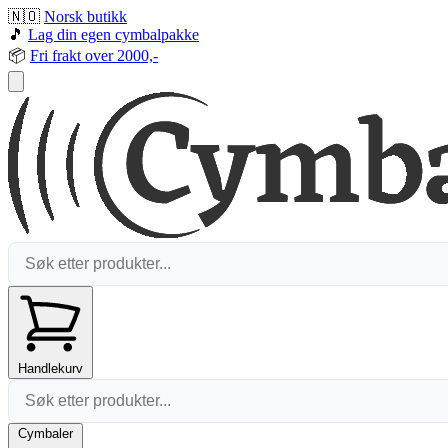
🇳🇴
Norsk butikk
🎵
Lag din egen cymbalpakke
📦
Fri frakt over 2000,-
Handlekurv
Cymbaler