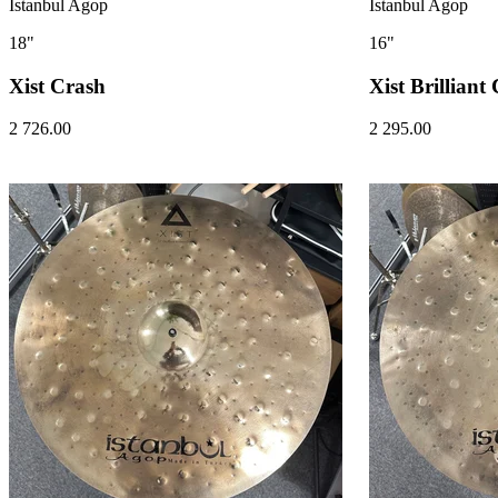
Istanbul Agop
Istanbul Agop
18"
16"
Xist Crash
Xist Brilliant
2 726.00
2 295.00