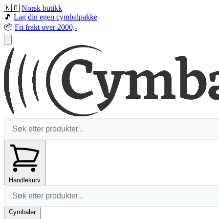
🇳🇴
Norsk butikk
🎵
Lag din egen cymbalpakke
📦
Fri frakt over 2000,-
Handlekurv
Cymbaler