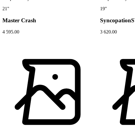
21"
19"
Master Crash
Syncopation
4 595.00
3 620.00